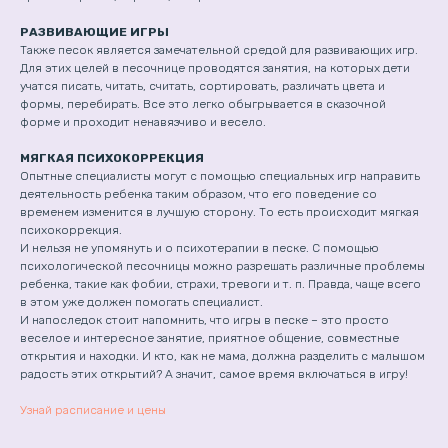
РАЗВИВАЮЩИЕ ИГРЫ
Также песок является замечательной средой для развивающих игр.
Для этих целей в песочнице проводятся занятия, на которых дети
учатся писать, читать, считать, сортировать, различать цвета и
формы, перебирать. Все это легко обыгрывается в сказочной
форме и проходит ненавязчиво и весело.
МЯГКАЯ ПСИХОКОРРЕКЦИЯ
Опытные специалисты могут с помощью специальных игр направить
деятельность ребенка таким образом, что его поведение со
временем изменится в лучшую сторону. То есть происходит мягкая
психокоррекция.
И нельзя не упомянуть и о психотерапии в песке. С помощью
психологической песочницы можно разрешать различные проблемы
ребенка, такие как фобии, страхи, тревоги и т. п. Правда, чаще всего
в этом уже должен помогать специалист.
И напоследок стоит напомнить, что игры в песке – это просто
веселое и интересное занятие, приятное общение, совместные
открытия и находки. И кто, как не мама, должна разделить с малышом
радость этих открытий? А значит, самое время включаться в игру!
Узнай расписание и цены