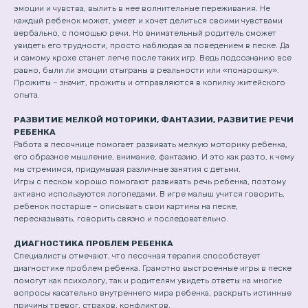
эмоции и чувства, вылить в нее волнительные переживания. Не
каждый ребенок может, умеет и хочет делиться своими чувствами
вербально, с помощью речи. Но внимательный родитель сможет
увидеть его трудности, просто наблюдая за поведением в песке. Да
и самому крохе станет легче после таких игр. Ведь подсознанию все
равно, были ли эмоции отыграны в реальности или «понарошку».
Прожиты – значит, прожиты и отправляются в копилку житейского
опыта.
РАЗВИТИЕ МЕЛКОЙ МОТОРИКИ, ФАНТАЗИИ, РАЗВИТИЕ РЕЧИ
РЕБЕНКА
Работа в песочнице помогает развивать мелкую моторику ребенка,
его образное мышление, внимание, фантазию. И это как раз то, к чему
мы стремимся, придумывая различные занятия с детьми.
Игры с песком хорошо помогают развивать речь ребенка, поэтому
активно используются логопедами. В игре малыш учится говорить,
ребенок постарше – описывать свои картины на песке,
пересказывать, говорить связно и последовательно.
ДИАГНОСТИКА ПРОБЛЕМ РЕБЕНКА
Специалисты отмечают, что песочная терапия способствует
диагностике проблем ребенка. Грамотно выстроенные игры в песке
помогут как психологу, так и родителям увидеть ответы на многие
вопросы касательно внутреннего мира ребенка, раскрыть истинные
причины тревог, страхов, конфликтов.